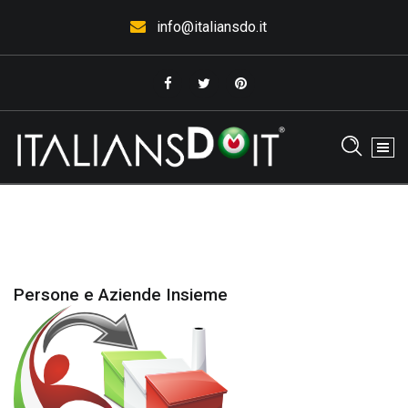
Vai
info@italiansdo.it
al
contenuto
L'Italia che piace. . .fa bene all'Italia
Persone e Aziende Insieme