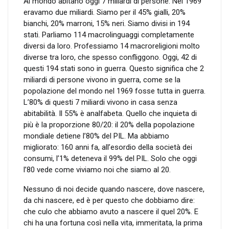
Al mondo abitano oggi 7 miliardi di persone. Nel 1969
eravamo due miliardi. Siamo per il 45% gialli, 20%
bianchi, 20% marroni, 15% neri. Siamo divisi in 194
stati. Parliamo 114 macrolinguaggi completamente
diversi da loro. Professiamo 14 macroreligioni molto
diverse tra loro, che spesso confliggono. Oggi, 42 di
questi 194 stati sono in guerra. Questo significa che 2
miliardi di persone vivono in guerra, come se la
popolazione del mondo nel 1969 fosse tutta in guerra.
L’80% di questi 7 miliardi vivono in casa senza
abitabilità. Il 55% è analfabeta. Quello che inquieta di
più è la proporzione 80/20: il 20% della popolazione
mondiale detiene l’80% del PIL. Ma abbiamo
migliorato: 160 anni fa, all’esordio della società dei
consumi, l’1% deteneva il 99% del PIL. Solo che oggi
l’80 vede come viviamo noi che siamo al 20.
Nessuno di noi decide quando nascere, dove nascere,
da chi nascere, ed è per questo che dobbiamo dire:
che culo che abbiamo avuto a nascere il quel 20%. E
chi ha una fortuna così nella vita, immeritata, la prima