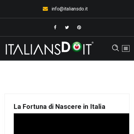
Vai
info@italiansdo.it
al
contenuto
L'Italia che piace. . .fa bene all'Italia
La Fortuna di Nascere in Italia