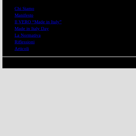
Chi Siamo
Manifesto
Il VERO “Made in Italy”
Made in Italy Day
La Normativa
Riflessioni
Articoli
Copyright © 2026 ITALIANSDOIT® - All right Reserved