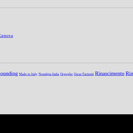
 Genova
Sounding
Rinascimento
Rin
Made in Italy
Nostalgia Italia
Orgoglio
Oscar Farinetti