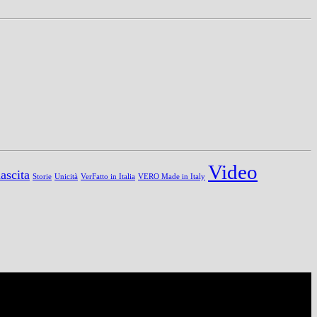
Video
ascita
Storie
Unicità
VerFatto in Italia
VERO Made in Italy