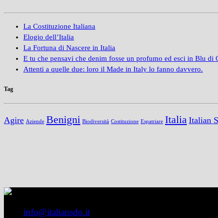
La Costituzione Italiana
Elogio dell’Italia
La Fortuna di Nascere in Italia
E tu che pensavi che denim fosse un profumo ed esci in Blu di
Attenti a quelle due: loro il Made in Italy lo fanno davvero.
Tag
Benigni
Italia
Agire
Italian 
Aziende
Biodiversità
Costituzione
Espatriare
info@italiansdo.it