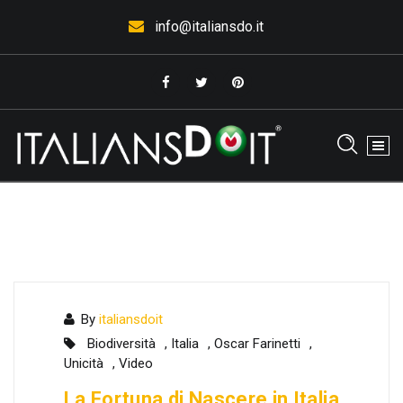
Vai
info@italiansdo.it
al
contenuto
L'Italia che piace. . .fa bene all'Italia
By
italiansdoit
Biodiversità
,
Italia
,
Oscar Farinetti
,
Unicità
,
Video
La Fortuna di Nascere in Italia