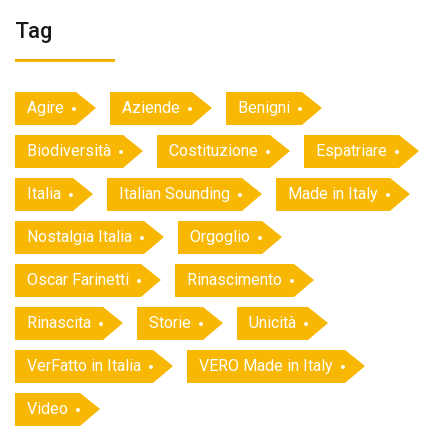
Tag
Agire
Aziende
Benigni
Biodiversità
Costituzione
Espatriare
Italia
Italian Sounding
Made in Italy
Nostalgia Italia
Orgoglio
Oscar Farinetti
Rinascimento
Rinascita
Storie
Unicità
VerFatto in Italia
VERO Made in Italy
Video