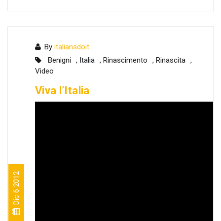
By
italiansdoit
Benigni
,
Italia
,
Rinascimento
,
Rinascita
,
Video
Viva l’Italia
Dic 6 2012