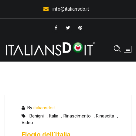
Vai
info@italiansdo.it
al
contenuto
L'Italia che piace. . .fa bene all'Italia
By
italiansdoit
Benigni
,
Italia
,
Rinascimento
,
Rinascita
,
Video
Elogio dell’Italia